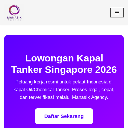
Lompat
ke
konten
Lowongan Kapal
Tanker Singapore 2026
Peluang kerja resmi untuk pelaut Indonesia di
kapal Oil/Chemical Tanker. Proses legal, cepat,
dan terverifikasi melalui Manasik Agency.
Daftar Sekarang