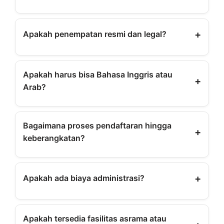
Gaji kisaran 15–18 juta belum termasuk lembur &
tunjangan lain.
+
Apakah penempatan resmi dan legal?
Ya, Manasik Agency adalah penyalur tenaga kerja
resmi sejak 2008.
Apakah harus bisa Bahasa Inggris atau
+
Arab?
Bahasa Inggris dasar diperlukan. Bahasa Arab
opsional, tetapi nilai plus.
Bagaimana proses pendaftaran hingga
+
keberangkatan?
Konsultasi → submit berkas → interview →
medical → kontrak → training → berangkat.
+
Apakah ada biaya administrasi?
Beberapa biaya seperti medical & pembuatan
dokumen ditanggung kandidat.
Apakah tersedia fasilitas asrama atau