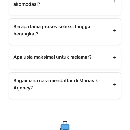
+
akomodasi?
Sebagian besar employer menyediakan
akomodasi, transportasi, dan asuransi.
Berapa lama proses seleksi hingga
+
berangkat?
Biasanya 1–3 bulan tergantung kelengkapan
berkas.
+
Apa usia maksimal untuk melamar?
Usia ideal 21–40 tahun, beberapa employer
menerima hingga 45 tahun.
Bagaimana cara mendaftar di Manasik
+
Agency?
Daftar lewat WhatsApp resmi:
Klik untuk Chat WhatsApp
Atau kunjungi:
•
Tentang Kami